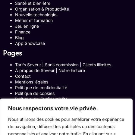
Santé et bien être
Organisation & Productivité
Nouvelle technologie
Métier et formation
Jeu en ligne
Finance
Blog
App Showcase
Pages
Tarifs Soveur | Sans commission | Clients illimités
À propos de Soveur | Notre histoire
Contact
Mentions légales
Politique de confidentialité
Politique de cookies
Politique de Confidentialité
Formulaire de contact
Nous respectons votre vie privée.
Blog
Notre histoire
Nous utilisons des cookies pour améliorer votre expérience
Programme Affiliation
de navigation, diffuser des publicités ou des contenus
Conditions générales d’utilisation
ACCUEIL
personnalisés et analyser notre trafic. En cliquant sur «