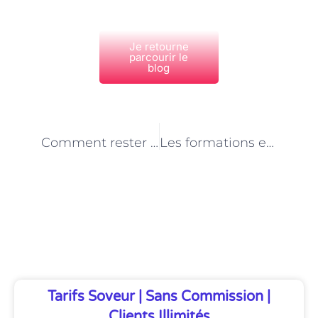
Je retourne
parcourir le
blog
PRÉCÉDENT
NEXT
Comment rester à jour avec les dernières technologies en tant qu’intégrateur web à Paris
Les formations et les écoles d’intégration web à Paris : quelles options choisir ?
Découvrez Également
Tarifs Soveur | Sans Commission |
Clients Illimités