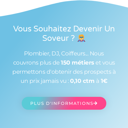
Vous Souhaitez Devenir Un
Soveur
?
Plombier, DJ, Coiffeurs... Nous
couvrons plus de
150 métiers
et vous
permettons d'obtenir des prospects à
un prix jamais vu :
0,10 ctm
à
1€
PLUS D'INFORMATIONS