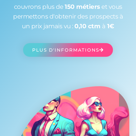
couvrons plus de
150 métiers
et vous
permettons d'obtenir des prospects à
un prix jamais vu :
0,10 ctm
à
1€
PLUS D'INFORMATIONS