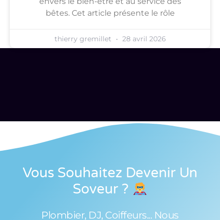
envers le bien-être et au service des
bêtes. Cet article présente le rôle
thierry gremillet
28 avril 2026
Vous Souhaitez Devenir Un
Soveur
?
Plombier, DJ, Coiffeurs... Nous