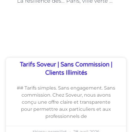
La résilience des bergers-bergères parisiens face aux défis de l’urbanisation
Paris, ville verte grâce aux bergers-bergères : Enjeux et perspectives
Découvrez Également
Tarifs Soveur | Sans Commission |
Clients Illimités
## Tarifs simples. Sans engagement. Sans
commission. Chez Soveur, nous avons
conçu une offre claire et transparente
pour permettre aux particuliers et aux
professionnels de
thierry gremillet
28 avril 2026