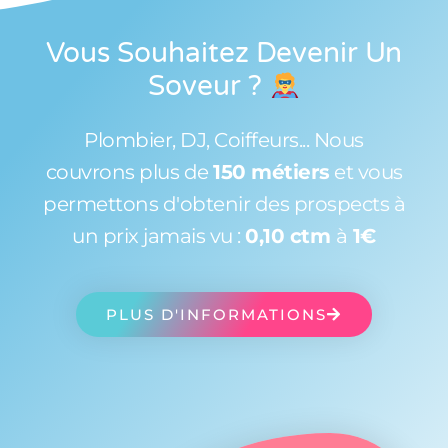
Vous Souhaitez Devenir Un
Soveur
?
Plombier, DJ, Coiffeurs... Nous
couvrons plus de
150 métiers
et vous
permettons d'obtenir des prospects à
un prix jamais vu :
0,10 ctm
à
1€
PLUS D'INFORMATIONS