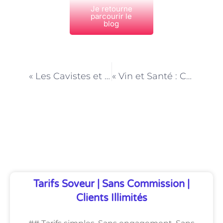
Je retourne
parcourir le
blog
PRÉCÉDENT
NEXT
« Les Cavistes et l’Art de Décrypter les Arômes et les Saveurs du Vin »
« Vin et Santé : Conseils du Caviste pour une Consommation Raisonnable »
Découvrez Également
Tarifs Soveur | Sans Commission |
Clients Illimités