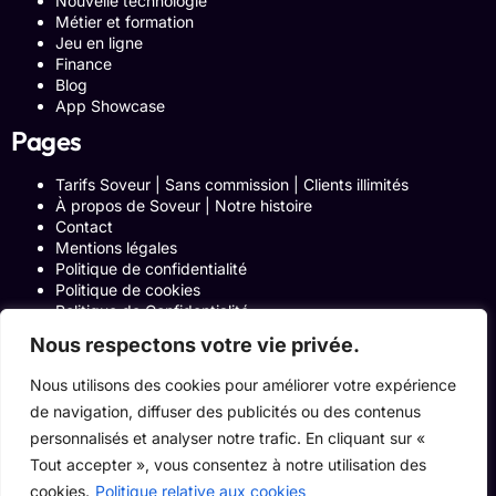
Nouvelle technologie
Métier et formation
Jeu en ligne
Finance
Blog
App Showcase
Pages
Tarifs Soveur | Sans commission | Clients illimités
À propos de Soveur | Notre histoire
Contact
Mentions légales
Politique de confidentialité
Politique de cookies
Politique de Confidentialité
Formulaire de contact
Nous respectons votre vie privée.
Blog
Notre histoire
Nous utilisons des cookies pour améliorer votre expérience
Programme Affiliation
de navigation, diffuser des publicités ou des contenus
Conditions générales d’utilisation
ACCUEIL
personnalisés et analyser notre trafic. En cliquant sur «
Onglets Zone Affilié
Tout accepter », vous consentez à notre utilisation des
Le Blog
cookies.
Politique relative aux cookies