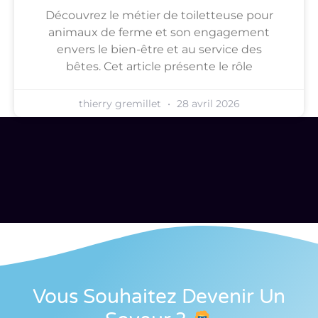
Découvrez le métier de toiletteuse pour
animaux de ferme et son engagement
envers le bien-être et au service des
bêtes. Cet article présente le rôle
thierry gremillet
28 avril 2026
Vous Souhaitez Devenir Un