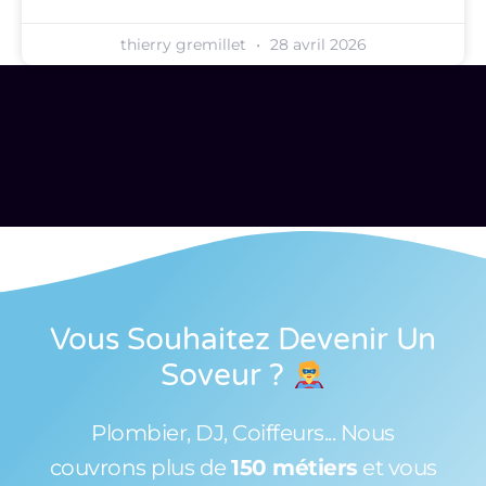
thierry gremillet
28 avril 2026
Vous Souhaitez Devenir Un
Soveur
?
Plombier, DJ, Coiffeurs... Nous
couvrons plus de
150 métiers
et vous