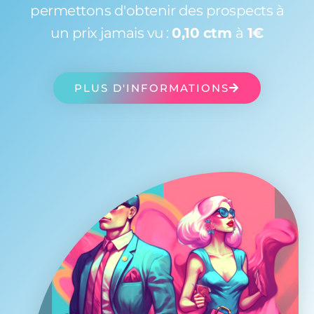
permettons d'obtenir des prospects à
un prix jamais vu :
0,10 ctm
à
1€
PLUS D'INFORMATIONS