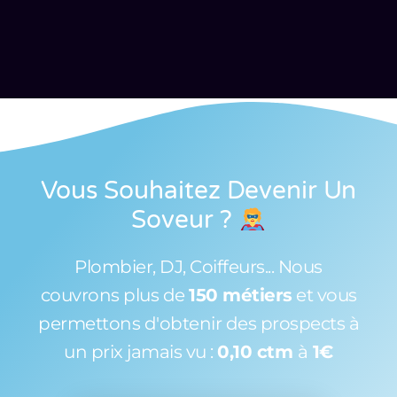
Vous Souhaitez Devenir Un
Soveur
?
Plombier, DJ, Coiffeurs... Nous
couvrons plus de
150 métiers
et vous
permettons d'obtenir des prospects à
un prix jamais vu :
0,10 ctm
à
1€