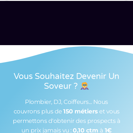
Vous Souhaitez Devenir Un
Soveur
?
Plombier, DJ, Coiffeurs... Nous
couvrons plus de
150 métiers
et vous
permettons d'obtenir des prospects à
un prix jamais vu :
0,10 ctm
à
1€