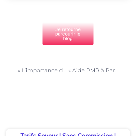
Je retourne
parcourir le
blog
PRÉCÉDENT
NEXT
« L’importance de la connaissance des produits d’entretien pour un Employé de maison à Paris »
« Aide PMR à Paris : promouvoir une ville inclusive pour tous »
Découvrez Également