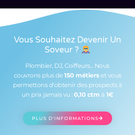
Vous Souhaitez Devenir Un
Soveur
?
Plombier, DJ, Coiffeurs... Nous
couvrons plus de
150 métiers
et vous
permettons d'obtenir des prospects à
un prix jamais vu :
0,10 ctm
à
1€
PLUS D'INFORMATIONS