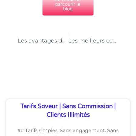
parcourir le
blog
PRÉCÉDENT
NEXT
Les avantages du coaching en gestion du changement pour une entreprise à Paris
Les meilleurs coachs en développement de carrière pour changer de métier à Paris
Découvrez Également
Tarifs Soveur | Sans Commission |
Clients Illimités
## Tarifs simples. Sans engagement. Sans