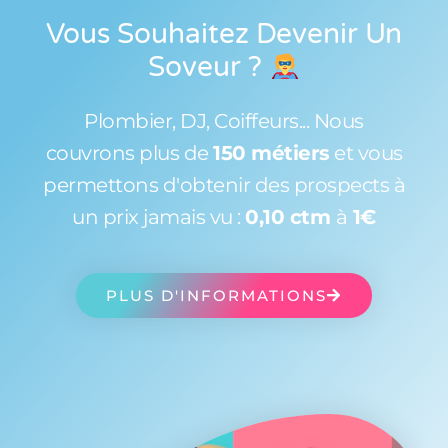
Vous Souhaitez Devenir Un
Soveur
?
Plombier, DJ, Coiffeurs... Nous
couvrons plus de
150 métiers
et vous
permettons d'obtenir des prospects à
un prix jamais vu :
0,10 ctm
à
1€
PLUS D'INFORMATIONS