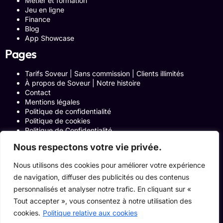
Métier et formation
Jeu en ligne
Finance
Blog
App Showcase
Pages
Tarifs Soveur | Sans commission | Clients illimités
À propos de Soveur | Notre histoire
Contact
Mentions légales
Politique de confidentialité
Politique de cookies
Politique de Confidentialité
Formulaire de contact
Nous respectons votre vie privée.
Blog
Notre histoire
Nous utilisons des cookies pour améliorer votre expérience
Programme Affiliation
de navigation, diffuser des publicités ou des contenus
Conditions générales d’utilisation
ACCUEIL
personnalisés et analyser notre trafic. En cliquant sur «
Onglets Zone Affilié
Tout accepter », vous consentez à notre utilisation des
Le Blog
cookies.
Politique relative aux cookies
Devenir pro