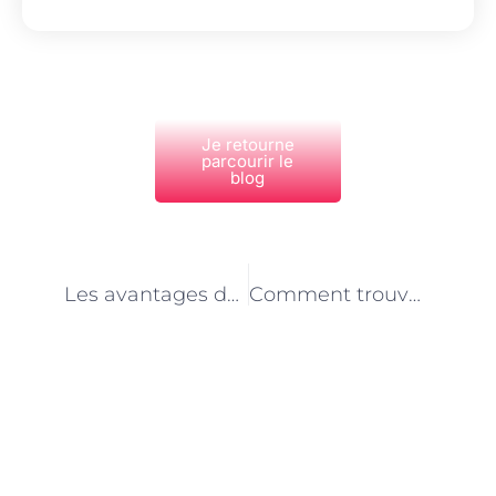
Je retourne
parcourir le
blog
PRÉCÉDENT
NEXT
Les avantages de la kinésiologie pour votre bien-être
Comment trouver les meilleurs praticiens en hypnose à Paris ?
Découvrez Également