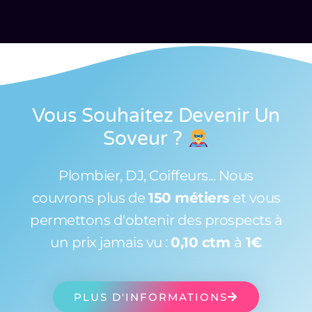
Vous Souhaitez Devenir Un
Soveur
?
Plombier, DJ, Coiffeurs... Nous
couvrons plus de
150 métiers
et vous
permettons d'obtenir des prospects à
un prix jamais vu :
0,10 ctm
à
1€
PLUS D'INFORMATIONS