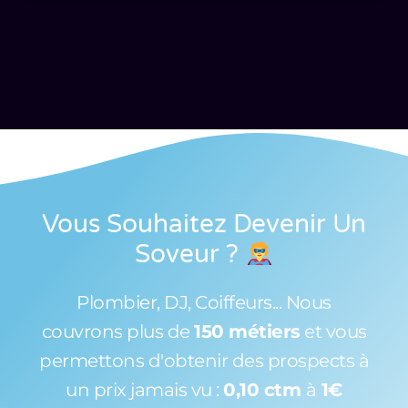
Vous Souhaitez Devenir Un
Soveur
?
Plombier, DJ, Coiffeurs... Nous
couvrons plus de
150 métiers
et vous
permettons d'obtenir des prospects à
un prix jamais vu :
0,10 ctm
à
1€