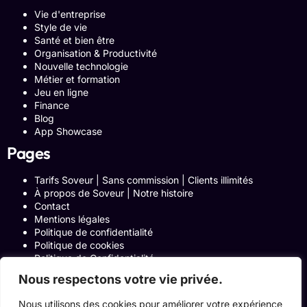
Vie d'entreprise
Style de vie
Santé et bien être
Organisation & Productivité
Nouvelle technologie
Métier et formation
Jeu en ligne
Finance
Blog
App Showcase
Pages
Tarifs Soveur | Sans commission | Clients illimités
À propos de Soveur | Notre histoire
Contact
Mentions légales
Politique de confidentialité
Politique de cookies
Politique de Confidentialité
Formulaire de contact
Nous respectons votre vie privée.
Blog
Notre histoire
Nous utilisons des cookies pour améliorer votre expérience