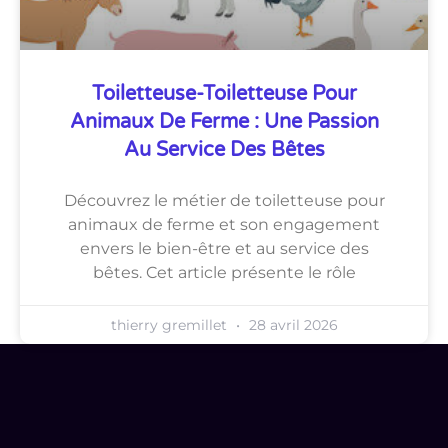
Toiletteuse-Toiletteuse Pour
Animaux De Ferme : Une Passion
Au Service Des Bêtes
Découvrez le métier de toiletteuse pour
animaux de ferme et son engagement
envers le bien-être et au service des
bêtes. Cet article présente le rôle
thierry gremillet
28 avril 2026