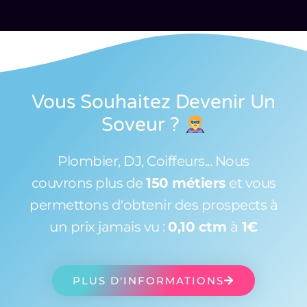
Vous Souhaitez Devenir Un
Soveur
?
Plombier, DJ, Coiffeurs... Nous
couvrons plus de
150 métiers
et vous
permettons d'obtenir des prospects à
un prix jamais vu :
0,10 ctm
à
1€
PLUS D'INFORMATIONS