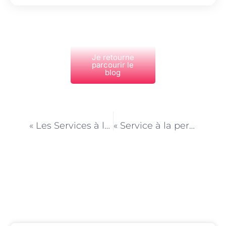
Je retourne
parcourir le
blog
PRÉCÉDENT
NEXT
« Les Services à la personne à Paris au cœur de la solidarité locale »
« Service à la personne et télétravail : un équilibre possible à Paris ? »
Découvrez Également