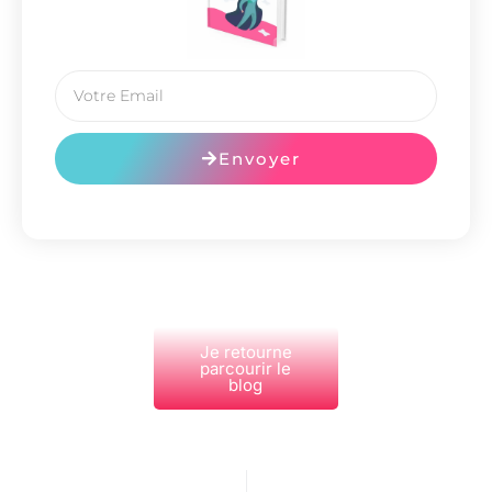
Envoyer
Je retourne
parcourir le
blog
PRÉCÉDENT
NEXT