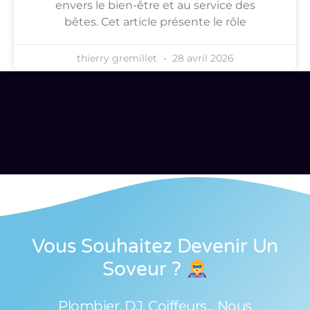
envers le bien-être et au service des
bêtes. Cet article présente le rôle
thierry gremillet
28 avril 2026
Vous Souhaitez Devenir Un
Soveur
?
Plombier, DJ, Coiffeurs... Nous