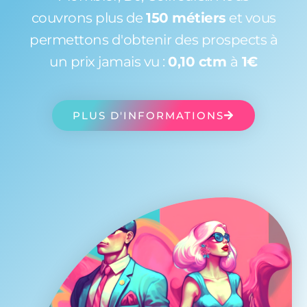
couvrons plus de
150 métiers
et vous
permettons d'obtenir des prospects à
un prix jamais vu :
0,10 ctm
à
1€
PLUS D'INFORMATIONS