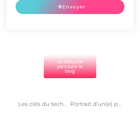
Envoyer
Je retourne
parcourir le
blog
PRÉCÉDENT
NEXT
Les clés du technicien en santé animale à Paris
Portrait d’un(e) passionné(e) du toilettage équin à Paris