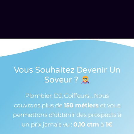
Vous Souhaitez Devenir Un
Soveur
?
Plombier, DJ, Coiffeurs... Nous
couvrons plus de
150 métiers
et vous
permettons d'obtenir des prospects à
un prix jamais vu :
0,10 ctm
à
1€