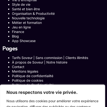
Style de vie
Santé et bien être
Organisation & Productivité
Nouvelle technologie
Métier et formation
Jeu en ligne
Finance
Blog
App Showcase
Pages
Tarifs Soveur | Sans commission | Clients illimités
À propos de Soveur | Notre histoire
Contact
Mentions légales
Politique de confidentialité
Politique de cookies
Politique de Confidentialité
Formulaire de contact
Nous respectons votre vie privée.
Blog
Notre histoire
Nous utilisons des cookies pour améliorer votre expérience
Programme Affiliation
de navigation, diffuser des publicités ou des contenus