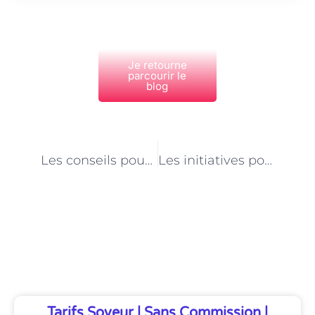
Je retourne
parcourir le
blog
PRÉCÉDENT
NEXT
Les conseils pour établir un plan de secours en cas d’incident pendant le transport à Paris
Les initiatives pour réduire le stress des animaux lors du transport à Paris
Découvrez Également
Tarifs Soveur | Sans Commission |