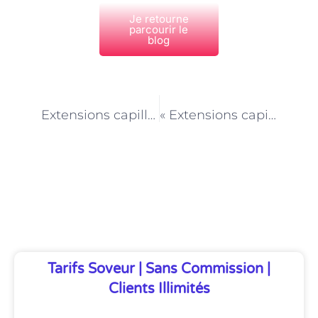
Je retourne
parcourir le
blog
PRÉCÉDENT
NEXT
Extensions capillaires à Paris : les tendances des stars à suivre
« Extensions capillaires à Paris : des options pour tous les budgets »
Découvrez Également
Tarifs Soveur | Sans Commission |
Clients Illimités