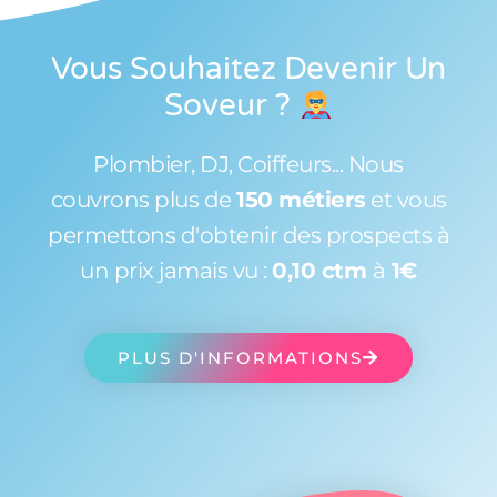
Vous Souhaitez Devenir Un
Soveur
?
Plombier, DJ, Coiffeurs... Nous
couvrons plus de
150 métiers
et vous
permettons d'obtenir des prospects à
un prix jamais vu :
0,10 ctm
à
1€
PLUS D'INFORMATIONS