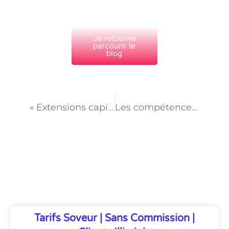
Je retourne
parcourir le
blog
PRÉCÉDENT
NEXT
« Extensions capillaires à Paris : un investissement pour votre beauté »
Les compétences clés pour réussir en tant que serrurier
Découvrez Également
Tarifs Soveur | Sans Commission |