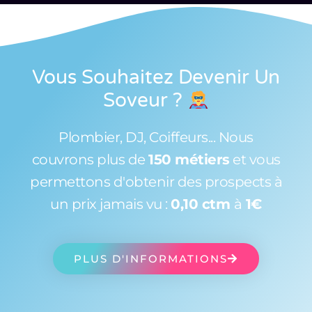
Vous Souhaitez Devenir Un
Soveur
?
Plombier, DJ, Coiffeurs... Nous
couvrons plus de
150 métiers
et vous
permettons d'obtenir des prospects à
un prix jamais vu :
0,10 ctm
à
1€
PLUS D'INFORMATIONS