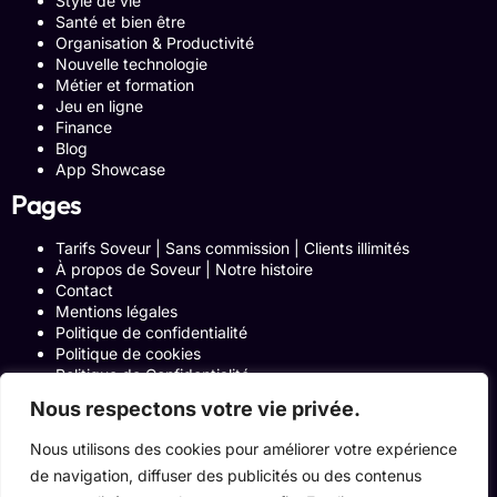
Style de vie
Santé et bien être
Organisation & Productivité
Nouvelle technologie
Métier et formation
Jeu en ligne
Finance
Blog
App Showcase
Pages
Tarifs Soveur | Sans commission | Clients illimités
À propos de Soveur | Notre histoire
Contact
Mentions légales
Politique de confidentialité
Politique de cookies
Politique de Confidentialité
Formulaire de contact
Nous respectons votre vie privée.
Blog
Notre histoire
Nous utilisons des cookies pour améliorer votre expérience
Programme Affiliation
de navigation, diffuser des publicités ou des contenus
Conditions générales d’utilisation